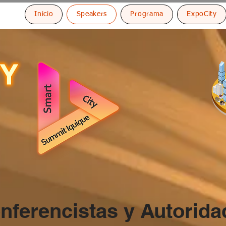
Inicio
Speakers
Programa
ExpoCity
nferencistas y Autorid