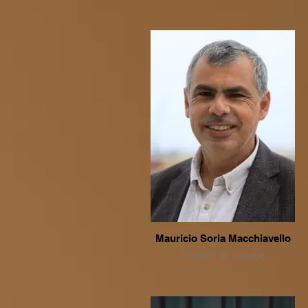
Mauricio Soria Macchiavello
Alcalde de Iquique
Alcalde de I. Municipalidad de
Iquique