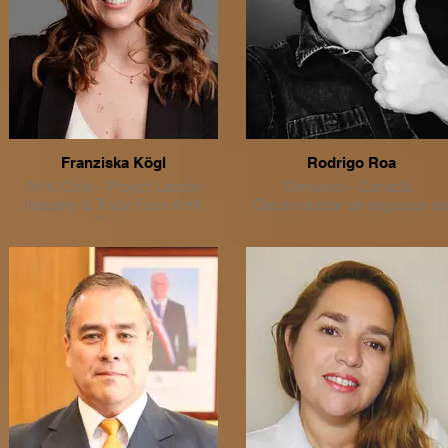
liderando iniciativas de alto
impacto como plataformas d
IA y canales conversacionale
que transforman la relación
entre el Estado y las personas
Su trabajo se centra en el uso
de tecnologías disruptivas
como Inteligencia Artificial,
Franziska Kögl
Rodrigo Roa
Blockchain e IoT, para construi
AHK Chile - Project Leader
Sensenet - Canadá.
ciudades más conectadas,
Industry & Trade Fairs AHK
Desarrollador de negocios d
eficientes y centradas en las
Chile
triple impacto, orientado a
personas.
generar valor económico, soci
Cámara Chileno-Alemana de
y ambiental mediante la
Comercio e Industria A.G.
creación de alianzas público-
privadas entre compañías
canadienses, empresas
chilenas e instituciones
estratégicas. Actualmente
enfocado en impulsar la
transferencia de tecnologías d
vanguardia en Physical AI, IoT
Spatial Intelligence y Synthetic
Intelligence, con el propósito 