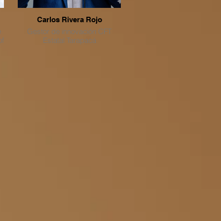
Carlos Rivera Rojo
es
e
Gestor de innovación CFT
of
Estatal Tarapacá
 y
Ingeniero Civil Industrial y MBA
con experiencia en innovación,
planificación estratégica,
gestión de proyectos y
articulación de ecosistemas de
emprendimiento y transferencia
tecnológica. Ha liderado
iniciativas vinculadas al
desarrollo institucional,
incubadoras de negocios,
formulación y ejecución de
proyectos de innovación,
fortaleciendo la vinculación
entre instituciones, sector
productivo y comunidad.
Cuenta con experiencia en
gestión de incubadoras,
coordinación de proyectos,