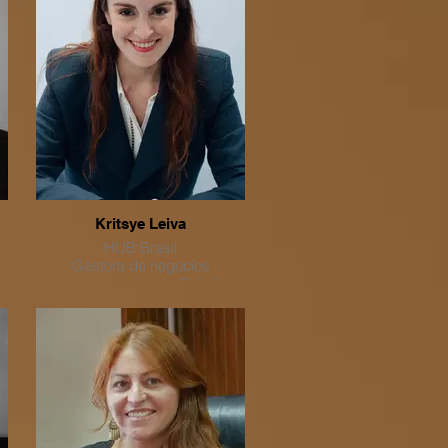
o
Kritsye Leiva
HUB Brasil
Gestora de negocios
internacionales de Cidade
o
Inovadora (Brasil) y Consultora
o
de Innovación internacional.
ía
Breve biografía (para uso del
moderador o web):
o
Kritsye Leiva cuenta con una
a
sólida trayectoria internacional
liderando proyectos de