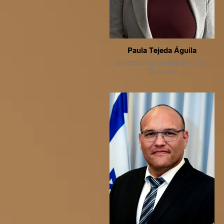
Paula Tejeda Águila
Gerenta regional de la CChC
Tarapacá