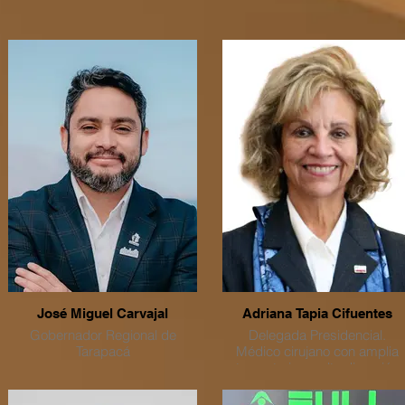
José Miguel Carvajal
Adriana Tapia Cifuentes
Gobernador Regional de
Delegada Presidencial.
Tarapacá
Médico cirujano con amplia
trayectoria en alta dirección
pública, gestión sanitaria y
liderazgo académico, con má