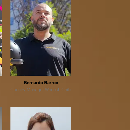
el
n
,
s
de
l
Bernardo Barros
a
Country Manager Whoosh Chile
s
y