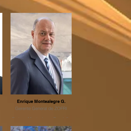
Enrique Montealegre G.
Gerente General de ZOFRI
Enrique Montealegre Gandolfo
es...
s