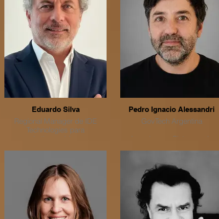
Infraestructuras Estrategicas,
trayectoria en salud
Escolta de Cargas valiosas,
ocupacional y prevención de
reconocimiento y Análisis de
riesgos laborales, participand
Información en Medio Oriente
activamente en reformas
por 12 años. Director de
estructurales del sistema de
Academia de Entrenamiento y
seguridad social y de salud.
capacitación para Policías
Federales y Policías
Penitenciarios en México por 4
años. Director de Programas
de Gobierno en Estados
Unidos por 3 años.
Eduardo Silva
Pedro Ignacio Alessandri
Regional Manager de IDE
GovTech Argentina
Technologies para
Latinoamérica
Ingeniero en Sistemas de
Información y líder en el ámbit
#GovTech, Pedro ha impulsad
estrategias innovadoras en
inteligencia artificial, ciudadan
digital y modernización del
Estado. Se desempeñó com
Subsecretario de Ciudad
Inteligente en el Gobierno de l
Ciudad de Buenos Aires,