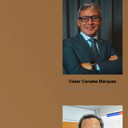
César Canales Márquez
Gerente General en Tek Perú.
20 años de Experiencia en el
desarrollo de proyectos
aplicando tecnología para
Sistemas Inteligentes de
Transportes.