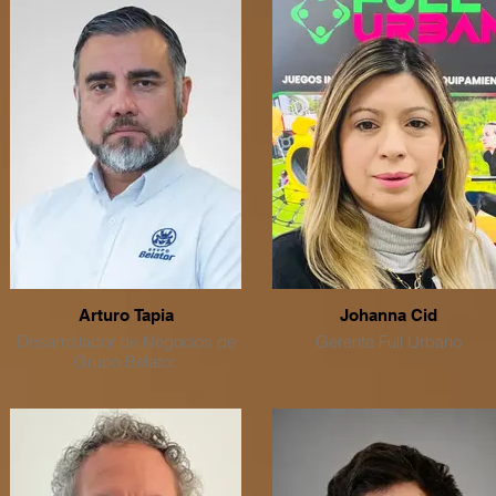
de 30 años de experiencia en 
sistema de salud chileno y e
educación superior.
Ha dirigido servicios de salud
divisiones ministeriales,
secretarias ministeriales de
salud, direcciones municipale
y universitarias, impulsando
mejoras en acceso, calidad,
equidad y continuidad de la
atención, reducción de listas 
espera, fortalecimiento de
infraestructura y desarrollo de
capital humano.
Arturo Tapia
Johanna Cid
Cuenta con sólida experienci
Desarrollador de Negocios de
Gerente Full Urbano
en gestión universitaria,
Grupo Belator.
dirección de carreras de
Medicina, gestión de campo
Profesional del Área de
clínicos, acreditación, diseño
Seguridad con 25 años de
curricular por competencias 
trayectoria. Formación inicial en
docencia en pre y postgrado.
Ejército de Chile, Operaciones
de Seguridad Avanzada e
Posee además una extensa