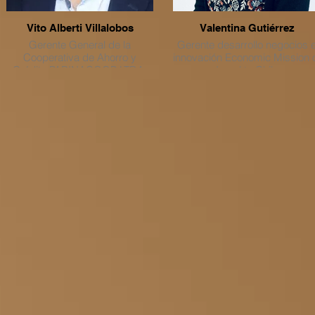
comitivas nacionales e
internacionales; coordinadora
de congresos y seminarios;
Vito Alberti Villalobos
Valentina Gutiérrez
colaboración en investigacion
Gerente General de la
Gerente desarrollo negocios 
y visitas técnicas a ciudades;
Cooperativa de Ahorro y
innovación Economic Mission 
gestión de contactos, difusión
Crédito PARINACOOP LTDA.
Israel to Chile
promoción.
X: @hmucherl