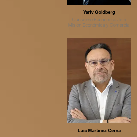
Yariv Goldberg
Consejero Económico Jefe
Misión Económica y Comercial
Chile y Argentina Embajada de
Israel en Chile
Luis Martínez Cerna