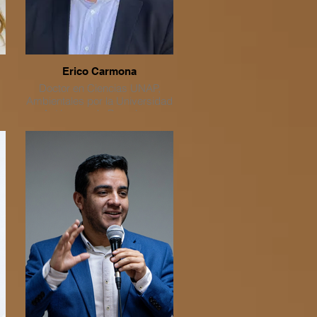
,
Erico Carmona
Doctor en Ciencias UNAP,
s
Ambientales por la Universidad
Autónoma de Barcelona,
España. Académico de la
Facultad de Recursos
Naturales Renovables (FAREN)
de la Universidad Arturo Prat.
Director del Laboratorio de
Bionanomateriales de la
FAREN, y del Proyecto Anillos
Regulares de Tecnología 2025.
e