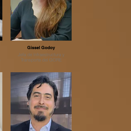
innovación, transferencia
e
tecnológica y vinculación entre
s
la academia y la industria en
Chile y Brasil. Lidera iniciativas
.
internacionales en Cidade
Inovadora, donde coordina
relaciones estratégicas
enfocadas en el desarrollo de
innovación urbana y el
Gissel Godoy
r
fortalecimiento de ciudades
Jefa de Infraestructura y
inteligentes. Su trayectoria
e
Transporte del GORE
incluye su rol como consultora
estratégica para Sebrae
al
Nacional e Impact Hub,
diseñando programas de
extensionismo tecnológico a
gran escala, así como la
gestión de proyectos de
innovación y transferencia
tecnológica en universidades
de Brasil y Chile.
e
,
s
de