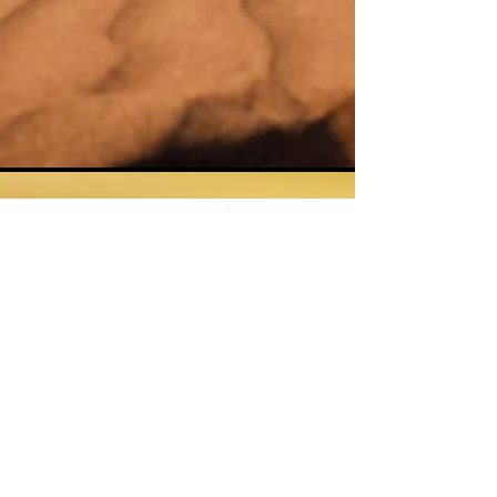
CONTACTO
innova@smartcitychile.cl
gerencia@smartcitychile.cl